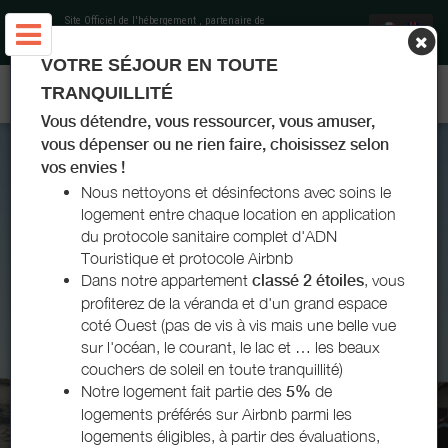
Site Officiel de l'hébergement
, partenaire de
Office de Tourisme Landes Atlantique Sud
VOTRE SÉJOUR EN TOUTE
APPARTEMENT BELVÉDÈRE LEGLIZE - VIEUX-BOUCAU
TRANQUILLITÉ
Vous détendre, vous ressourcer, vous amuser,
vous dépenser ou ne rien faire, choisissez selon
vos envies !
Nous nettoyons et désinfectons avec soins le
logement entre chaque location en application
du protocole sanitaire complet d'ADN
Touristique et protocole Airbnb
Dans notre appartement
classé 2 étoiles
, vous
profiterez de la véranda et d'un grand espace
coté Ouest (pas de vis à vis mais une belle vue
sur l'océan, le courant, le lac et … les beaux
couchers de soleil en toute tranquillité)
Notre logement fait partie des
5%
de
logements préférés sur Airbnb parmi les
APPARTEMENT BELVÉDÈRE LEGLIZE - VIEUX-
logements éligibles, à partir des évaluations,