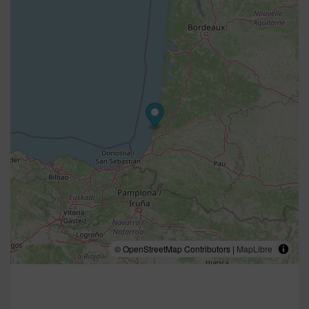
© OpenStreetMap Contributors |
MapLibre