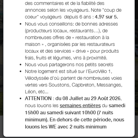
BOUCAU - CLASSÉ 2 ÉTOILES
des commentaires et de la fiabilité des
annonces selon les voyageurs. Note "coup de
Découvrir
coeur" voyageurs depuis 6 ans :
4.97 sur 5.
Nous vous conseillons: de bonnes adresses
(producteurs locaux, restaurants…), de
nombreuses offres de « restauration à la
maison » , organisées par les restaurateurs
locaux et des services « drive » pour produits
frais, fruits et légumes, vins à proximité.
Nous vous partagerons nos petits secrets
Notre logement est situé sur l'EuroVélo 1,
Vélodyssée d'où partent de nombreuses voies
vertes vers Soustons, Capbreton, Messanges,
Léon, etc...
ATTENTION
:
du 08 Juillet au 29 Août 2026
,
nous louons les
semaines entières
du
samedi
15h00 au samedi suivant 10h00 (7 nuits
minimum). En dehors de cette période, nous
louons les WE avec 2 nuits minimum