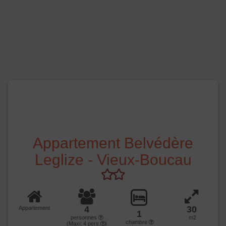
Appartement Belvédère
Leglize - Vieux-Boucau
4
30
Appartement
1
personnes
m2
chambre
(Maxi:
4
pers.
)